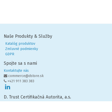
Naše Produkty & Služby
Katalóg produktov
Zmluvné podmienky
GDPR
Spojte sa s nami
Kontaktujte nás
commerce@dstore.sk
+421 911 383 383
D. Trust Certifikačná Autorita, a.s.
The Mill, Mlynské nivy 55
821 09 Bratislava
- mestská časť Ružinov